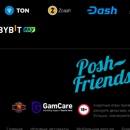
Азартные игры призв
рискуете деньгами, к
больше, чем можете 
Главная
Игровые автоматы
Мобильная версия
Бон