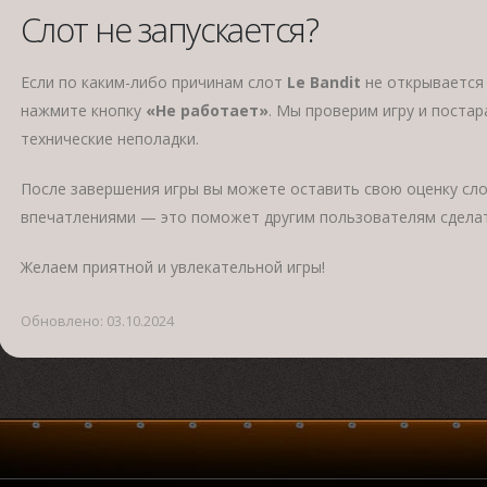
Слот не запускается?
Если по каким-либо причинам слот
Le Bandit
не открывается 
нажмите кнопку
«Не работает»
. Мы проверим игру и поста
технические неполадки.
После завершения игры вы можете оставить свою оценку сл
впечатлениями — это поможет другим пользователям сдела
Желаем приятной и увлекательной игры!
Обновлено:
03.10.2024