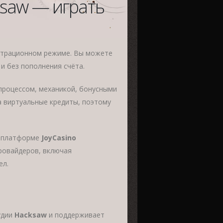
ksaw — играть
страционном режиме. Вы можете
и без пополнения счёта.
процессом, механикой, бонусными
а виртуальные кредиты, поэтому
а платформе
JoyCasino
ровайдеров, включая
ел.
удии
Hacksaw
и поддерживает