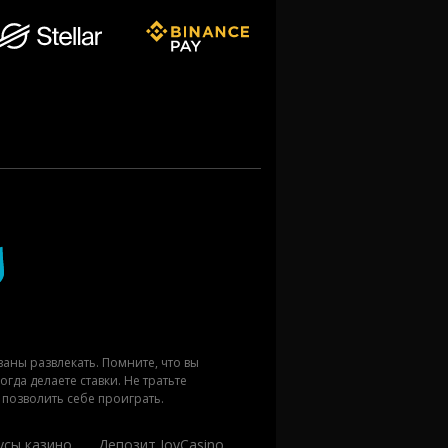
аны развлекать. Помните, что вы
огда делаете ставки. Не тратьте
позволить себе проиграть.
усы казино
Депозит JoyCasino