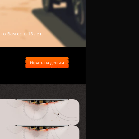
то Вам есть 18 лет.
Играть на деньги