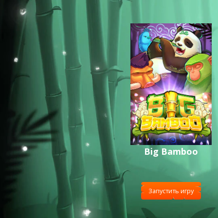
Big Bamboo
Запустить игру