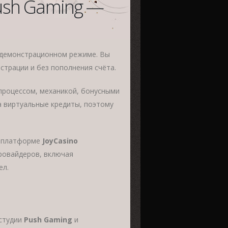
ush Gaming —
 демонстрационном режиме. Вы
страции и без пополнения счёта.
процессом, механикой, бонусными
а виртуальные кредиты, поэтому
а платформе
JoyCasino
ровайдеров, включая
ел.
студии
Push Gaming
и