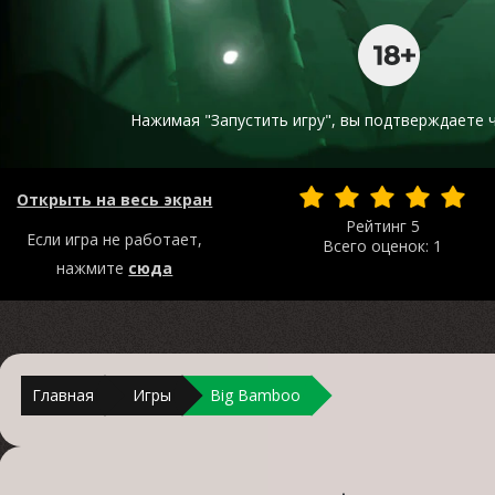
Нажимая "Запустить игру", вы подтверждаете ч
Открыть на весь экран
Рейтинг
5
Если игра не работает,
Всего оценок:
1
нажмите
сюда
Главная
Игры
Big Bamboo