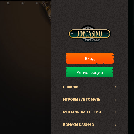
Вход
Регистрация
ГЛАВНАЯ
ИГРОВЫЕ АВТОМАТЫ
МОБИЛЬНАЯ ВЕРСИЯ
БОНУСЫ КАЗИНО