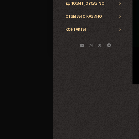
ДЕПОЗИТ JOYCASINO
ОТЗЫВЫ О КАЗИНО
КОНТАКТЫ