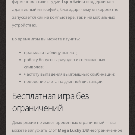
фирменном стиле студии
1spin4win
и поддерживает
адаптивный интерфейс, благодаря чему он корректно
запускается как на компьютере, так и на мобильных
устройствах.
Во время игры вы можете изучить:
правила и таблицу выплат;
работу бонусных раундов и специальных
символов;
частоту выпадения выигрышных комбинаций;
поведение слота на длинной дистанции.
Бесплатная игра без
ограничений
Демо-режим не имеет временных ограничений — вы
можете запускать слот
Mega Lucky 243
неограниченное