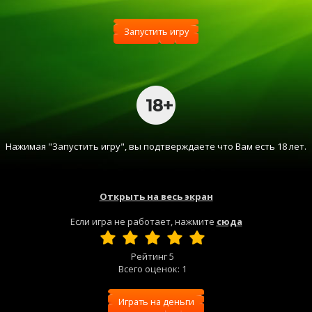
Запустить игру
Нажимая "Запустить игру", вы подтверждаете что Вам есть 18 лет.
Открыть на весь экран
Если игра не работает, нажмите
сюда
Рейтинг
5
Всего оценок:
1
Играть на деньги