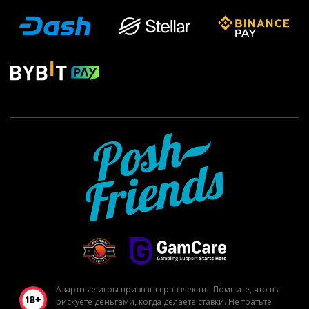
Азартные игры призваны развлекать. Помните, что вы
рискуете деньгами, когда делаете ставки. Не тратьте