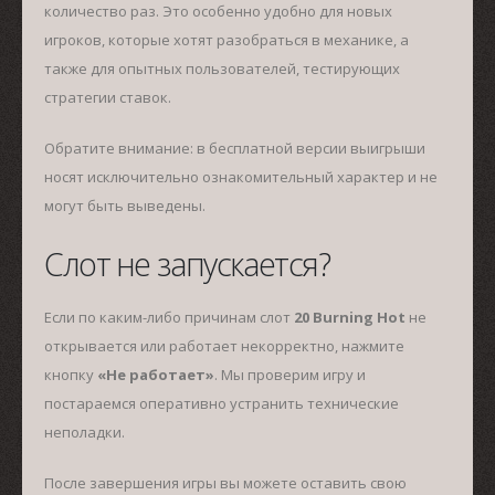
количество раз. Это особенно удобно для новых
игроков, которые хотят разобраться в механике, а
также для опытных пользователей, тестирующих
стратегии ставок.
Обратите внимание: в бесплатной версии выигрыши
носят исключительно ознакомительный характер и не
могут быть выведены.
Слот не запускается?
Если по каким-либо причинам слот
20 Burning Hot
не
открывается или работает некорректно, нажмите
кнопку
«Не работает»
. Мы проверим игру и
постараемся оперативно устранить технические
неполадки.
После завершения игры вы можете оставить свою