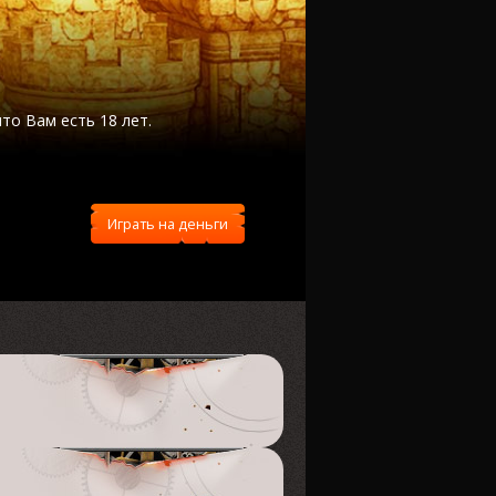
то Вам есть 18 лет.
Играть на деньги