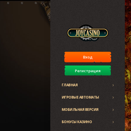
Вход
Регистрация
ГЛАВНАЯ
ИГРОВЫЕ АВТОМАТЫ
МОБИЛЬНАЯ ВЕРСИЯ
БОНУСЫ КАЗИНО