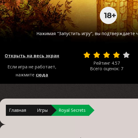
Нажимая "Запустить игру", вы подтверждаете ч
Открыть на весь экран
Рейтинг
4.57
Если игра не работает,
Всего оценок:
7
нажмите
сюда
Главная
Игры
Royal Secrets