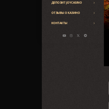
ДЕПОЗИТ JOYCASINO
ОТЗЫВЫ О КАЗИНО
КОНТАКТЫ