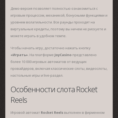
Демо-версия позволяет полностью ознакомиться с
игровым процессом, механикой, бонусными функциями и
уровнем волатильности. Все раунды проходят на
виртуальные кредиты, поэтому вы ничем не рискуете и
можете играть в удобном темпе.
Чтобы начать игру, достаточно нажать кнопку
«Играть»
. На платформе
JoyCasino
представлено
более 10 000 игровых автоматов от ведущих
провайдеров, включая классические слоты, видеослоты,
настольные игры и live-раздел.
Особенности слота Rocket
Reels
Игровой автомат
Rocket Reels
выполнен в фирменном