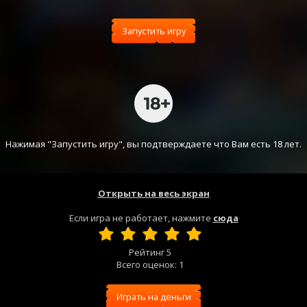
Запустить игру
Нажимая "Запустить игру", вы подтверждаете что Вам есть 18 лет.
Открыть на весь экран
Если игра не работает, нажмите
сюда
Рейтинг
5
Всего оценок:
1
Играть на деньги