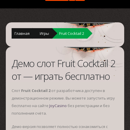
Главная
Игры
Fruit Cocktail 2
Демо слот Fruit Cocktail 2
от — играть бесплатно
Слот
Fruit Cocktail 2
от разработчика
доступен в
демонстрационном режиме. Вы можете запустить игру
бесплатно на сайте
JoyCasino
без регистрации и без
пополнения счёта.
Демо-версия позволяет полностью ознакомиться с