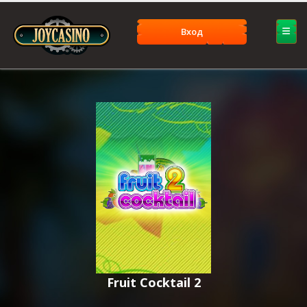
Вход
Fruit Cocktail 2