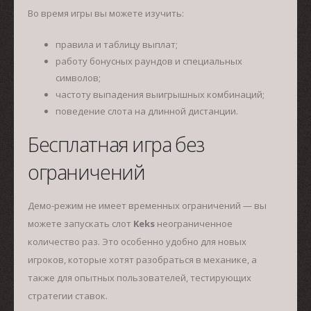
Во время игры вы можете изучить:
правила и таблицу выплат;
работу бонусных раундов и специальных
символов;
частоту выпадения выигрышных комбинаций;
поведение слота на длинной дистанции.
Бесплатная игра без
ограничений
Демо-режим не имеет временных ограничений — вы
можете запускать слот
Keks
неограниченное
количество раз. Это особенно удобно для новых
игроков, которые хотят разобраться в механике, а
также для опытных пользователей, тестирующих
стратегии ставок.