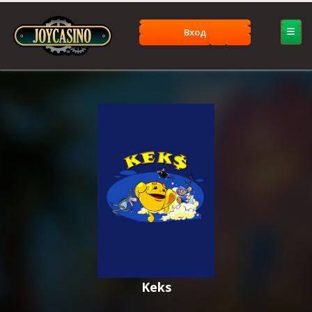
Вход
Keks