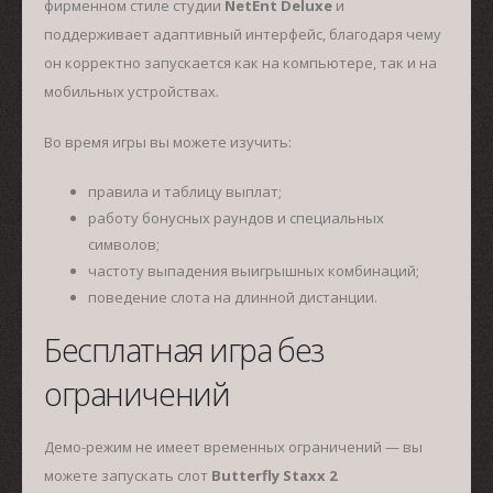
фирменном стиле студии
NetEnt Deluxe
и
поддерживает адаптивный интерфейс, благодаря чему
он корректно запускается как на компьютере, так и на
мобильных устройствах.
Во время игры вы можете изучить:
правила и таблицу выплат;
работу бонусных раундов и специальных
символов;
частоту выпадения выигрышных комбинаций;
поведение слота на длинной дистанции.
Бесплатная игра без
ограничений
Демо-режим не имеет временных ограничений — вы
можете запускать слот
Butterfly Staxx 2