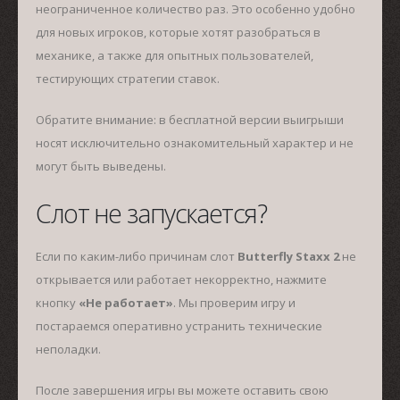
неограниченное количество раз. Это особенно удобно
для новых игроков, которые хотят разобраться в
механике, а также для опытных пользователей,
тестирующих стратегии ставок.
Обратите внимание: в бесплатной версии выигрыши
носят исключительно ознакомительный характер и не
могут быть выведены.
Слот не запускается?
Если по каким-либо причинам слот
Butterfly Staxx 2
не
открывается или работает некорректно, нажмите
кнопку
«Не работает»
. Мы проверим игру и
постараемся оперативно устранить технические
неполадки.
После завершения игры вы можете оставить свою