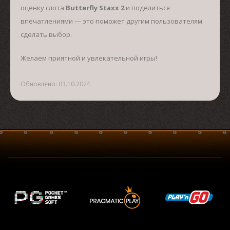
оценку слота
Butterfly Staxx 2
и поделиться
впечатлениями — это поможет другим пользователям
сделать выбор.
Желаем приятной и увлекательной игры!
Обновлено:
03.10.2024