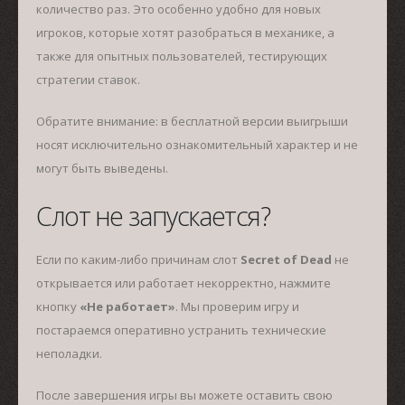
количество раз. Это особенно удобно для новых
игроков, которые хотят разобраться в механике, а
также для опытных пользователей, тестирующих
стратегии ставок.
Обратите внимание: в бесплатной версии выигрыши
носят исключительно ознакомительный характер и не
могут быть выведены.
Слот не запускается?
Если по каким-либо причинам слот
Secret of Dead
не
открывается или работает некорректно, нажмите
кнопку
«Не работает»
. Мы проверим игру и
постараемся оперативно устранить технические
неполадки.
После завершения игры вы можете оставить свою