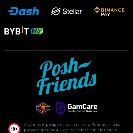
Азартные игры призваны развлекать. Помните, что вы
рискуете деньгами, когда делаете ставки. Не тратьте