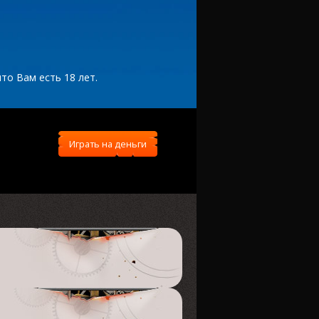
то Вам есть 18 лет.
Играть на деньги