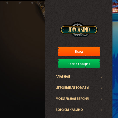
Вход
Регистрация
ГЛАВНАЯ
ИГРОВЫЕ АВТОМАТЫ
МОБИЛЬНАЯ ВЕРСИЯ
БОНУСЫ КАЗИНО