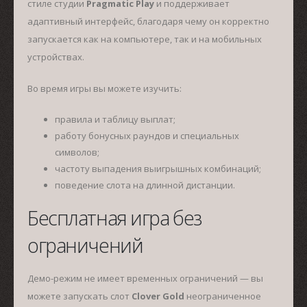
стиле студии
Pragmatic Play
и поддерживает
адаптивный интерфейс, благодаря чему он корректно
запускается как на компьютере, так и на мобильных
устройствах.
Во время игры вы можете изучить:
правила и таблицу выплат;
работу бонусных раундов и специальных
символов;
частоту выпадения выигрышных комбинаций;
поведение слота на длинной дистанции.
Бесплатная игра без
ограничений
Демо-режим не имеет временных ограничений — вы
можете запускать слот
Clover Gold
неограниченное