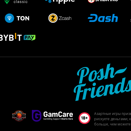
Азартные игры призв
рискуете деньгами, к
больше, чем можете 