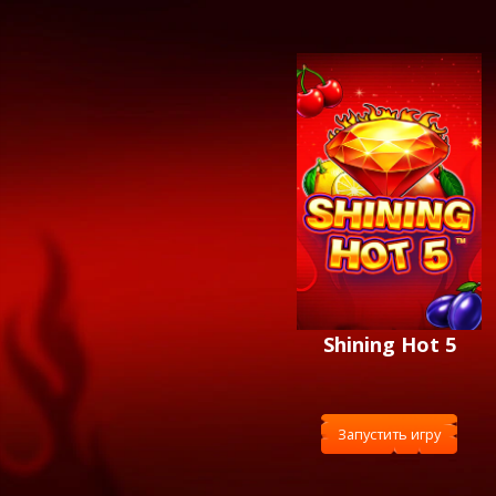
Shining Hot 5
Запустить игру