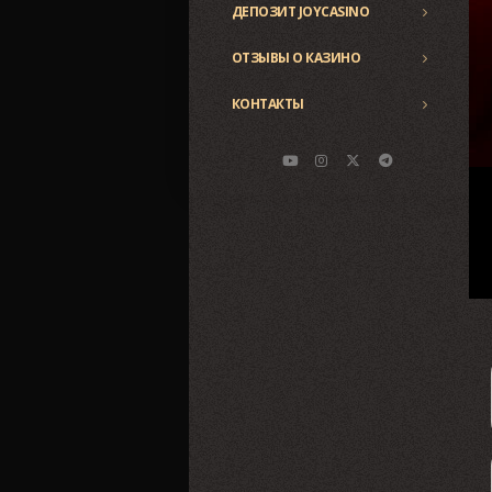
ДЕПОЗИТ JOYCASINO
ОТЗЫВЫ О КАЗИНО
КОНТАКТЫ