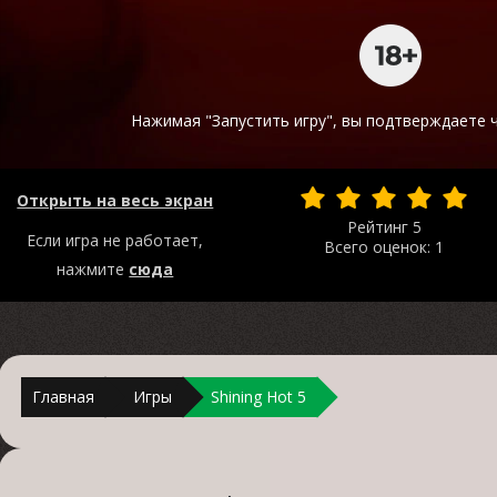
Нажимая "Запустить игру", вы подтверждаете ч
Открыть на весь экран
Рейтинг
5
Если игра не работает,
Всего оценок:
1
нажмите
сюда
Главная
Игры
Shining Hot 5