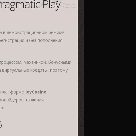
ragmatic Play
н в демонстрационном режиме.
регистрации и без пополнения
процессом, механикой, бонусными
а виртуальные кредиты, поэтому
а платформе
JoyCasino
ровайдеров, включая
ел.
5