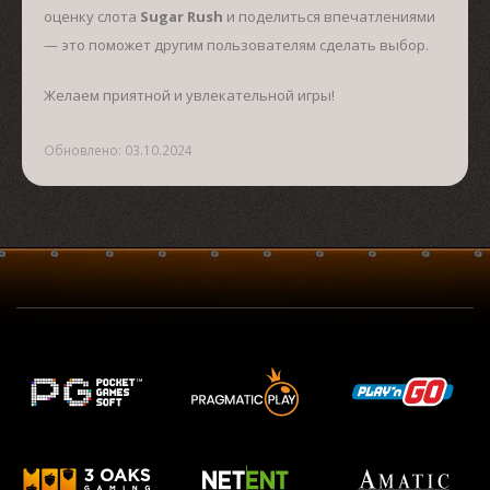
оценку слота
Sugar Rush
и поделиться впечатлениями
— это поможет другим пользователям сделать выбор.
Желаем приятной и увлекательной игры!
Обновлено:
03.10.2024