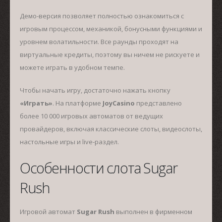
Демо-версия позволяет полностью ознакомиться с
игровым процессом, механикой, бонусными функциями и
уровнем волатильности. Все раунды проходят на
виртуальные кредиты, поэтому вы ничем не рискуете и
можете играть в удобном темпе.
Чтобы начать игру, достаточно нажать кнопку
«Играть»
. На платформе
JoyCasino
представлено
более 10 000 игровых автоматов от ведущих
провайдеров, включая классические слоты, видеослоты,
настольные игры и live-раздел.
Особенности слота Sugar
Rush
Игровой автомат
Sugar Rush
выполнен в фирменном