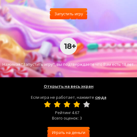
Запустить игру
Нажимая "Запустить игру", вы подтверждаете что Вам есть 18 лет.
Открыть на весь экран
Если игра не работает, нажмите
сюда
Рейтинг
4.67
Всего оценок:
3
Играть на деньги