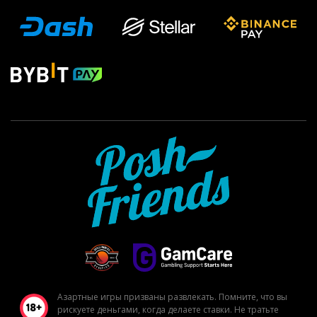
Азартные игры призваны развлекать. Помните, что вы
рискуете деньгами, когда делаете ставки. Не тратьте