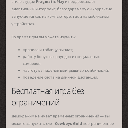
стиле студии
Pragmatic Play
и поддерживает
адаптивный интерфейс, благодаря чему он корректно
запускается как на компьютере, так и на мобильных
устройствах.
Во время игры вы можете изучить:
правила и таблицу выплат;
работу бонусных раундов и специальных
символов;
частоту выпадения выигрышных комбинаций;
поведение слота на длинной дистанции.
Бесплатная игра без
ограничений
Демо-режим не имеет временных ограничений — вы
можете запускать слот
Cowboys Gold
неограниченное