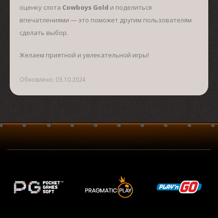
оценку слота
Cowboys Gold
и поделиться
впечатлениями — это поможет другим пользователям
сделать выбор.
Желаем приятной и увлекательной игры!
Обновлено:
03.10.2024