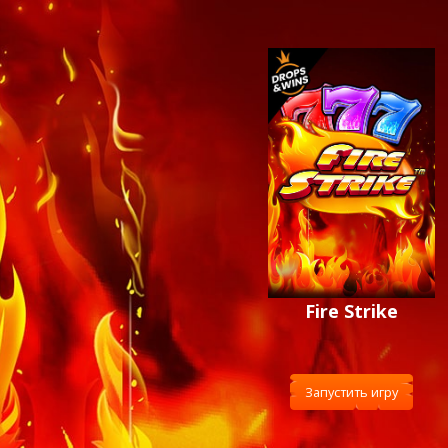
Fire Strike
Запустить игру