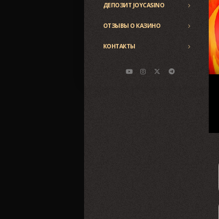
ДЕПОЗИТ JOYCASINO
ОТЗЫВЫ О КАЗИНО
КОНТАКТЫ