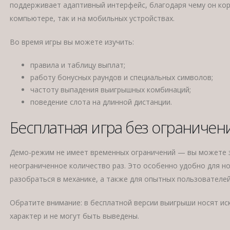
поддерживает адаптивный интерфейс, благодаря чему он кор
компьютере, так и на мобильных устройствах.
Во время игры вы можете изучить:
правила и таблицу выплат;
работу бонусных раундов и специальных символов;
частоту выпадения выигрышных комбинаций;
поведение слота на длинной дистанции.
Бесплатная игра без ограничен
Демо-режим не имеет временных ограничений — вы можете 
неограниченное количество раз. Это особенно удобно для н
разобраться в механике, а также для опытных пользователей
Обратите внимание: в бесплатной версии выигрыши носят и
характер и не могут быть выведены.