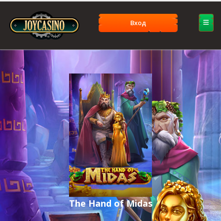
Вход
The Hand of Midas