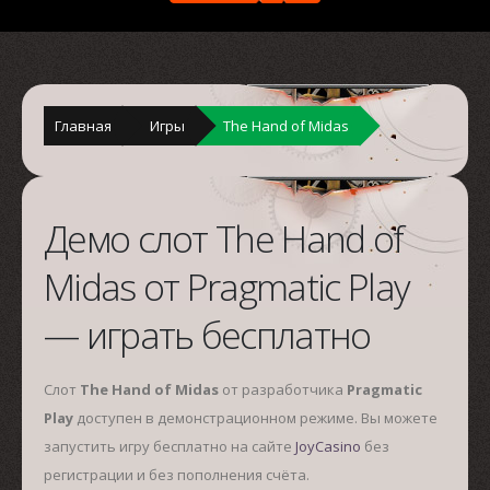
Главная
Игры
The Hand of Midas
Демо слот The Hand of
Midas от Pragmatic Play
— играть бесплатно
Слот
The Hand of Midas
от разработчика
Pragmatic
Play
доступен в демонстрационном режиме. Вы можете
запустить игру бесплатно на сайте
JoyCasino
без
регистрации и без пополнения счёта.