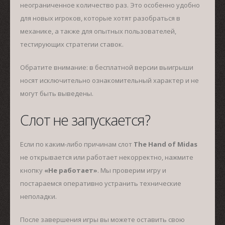
неограниченное количество раз. Это особенно удобно
для новых игроков, которые хотят разобраться в
механике, а также для опытных пользователей,
тестирующих стратегии ставок.
Обратите внимание: в бесплатной версии выигрыши
носят исключительно ознакомительный характер и не
могут быть выведены.
Слот не запускается?
Если по каким-либо причинам слот
The Hand of Midas
не открывается или работает некорректно, нажмите
кнопку
«Не работает»
. Мы проверим игру и
постараемся оперативно устранить технические
неполадки.
После завершения игры вы можете оставить свою