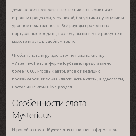
Демо-версия позволяет полностью ознакомиться с
игровым процессом, механикой, бонусными функциями и
уровнем волатильности. Все раунды проходят на
виртуальные кредиты, поэтому вы ничем не рискуете и
можете играть в удобном темпе.
Чтобы начать игру, достаточно нажать кнопку
«Играть»
. На платформе
JoyCasino
представлено
более 10 000 игровых автоматов от ведущих
провайдеров, включая классические слоты, видеослоты,
настольные игры и live-раздел.
Особенности слота
Mysterious
Игровой автомат
Mysterious
выполнен в фирменном