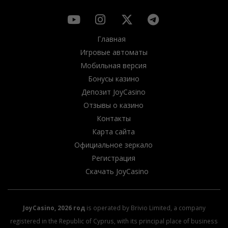
Главная
Игровые автоматы
Мобильная версия
Бонусы казино
Депозит JoyCasino
Отзывы о казино
Контакты
Карта сайта
Официальное зеркало
Регистрация
Скачать JoyCasino
JoyCasino, 2026 год
is operated by Brivio Limited, a company
registered in the Republic of Cyprus, with its principal place of business