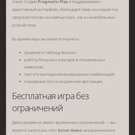
стиле студии
Pragmatic Play
и поддерживает
адаптивный интерфейс, благодаря чему он корректно
запускается как на компьютере, так и на мобильных
устройствах.
Во время игры вы можете изучить:
правила и таблицу выплат;
работу бонусных раундов и специальных
символов;
частоту выпадения выигрышных комбинаций;
поведение слота на длинной дистанции.
Бесплатная игра без
ограничений
Демо-режим не имеет временных ограничений — вы
можете запускать слот
Aztec Gems
неограниченное