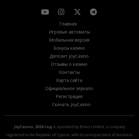
Главная
Игровые автоматы
Мобильная версия
Бонусы казино
Депозит JoyCasino
Отзывы о казино
Контакты
Карта сайта
Официальное зеркало
Регистрация
Скачать JoyCasino
JoyCasino, 2026 год
is operated by Brivio Limited, a company
registered in the Republic of Cyprus, with its principal place of business