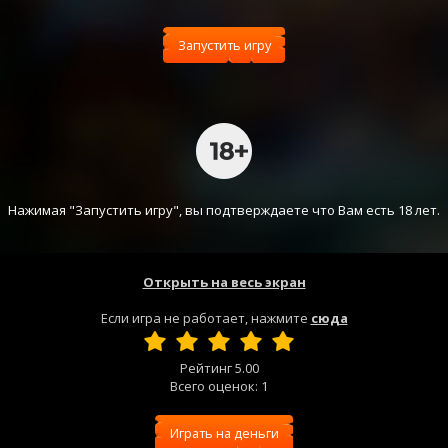
Запустить игру
Нажимая "Запустить игру", вы подтверждаете что Вам есть 18 лет.
Открыть на весь экран
Если игра не работает, нажмите
сюда
Рейтинг
5.00
Всего оценок:
1
Играть на деньги