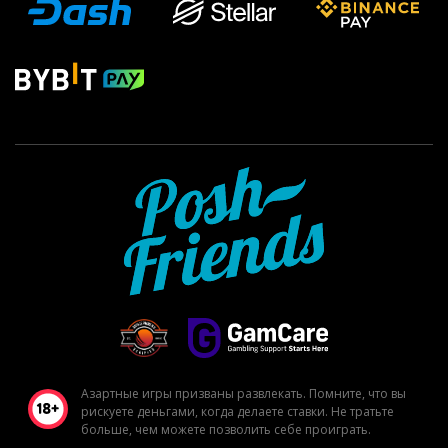
Азартные игры призваны развлекать. Помните, что вы
рискуете деньгами, когда делаете ставки. Не тратьте
больше, чем можете позволить себе проиграть.