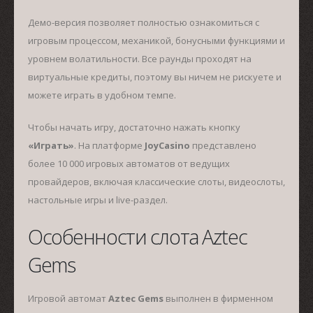
Демо-версия позволяет полностью ознакомиться с
игровым процессом, механикой, бонусными функциями и
уровнем волатильности. Все раунды проходят на
виртуальные кредиты, поэтому вы ничем не рискуете и
можете играть в удобном темпе.
Чтобы начать игру, достаточно нажать кнопку
«Играть»
. На платформе
JoyCasino
представлено
более 10 000 игровых автоматов от ведущих
провайдеров, включая классические слоты, видеослоты,
настольные игры и live-раздел.
Особенности слота Aztec
Gems
Игровой автомат
Aztec Gems
выполнен в фирменном