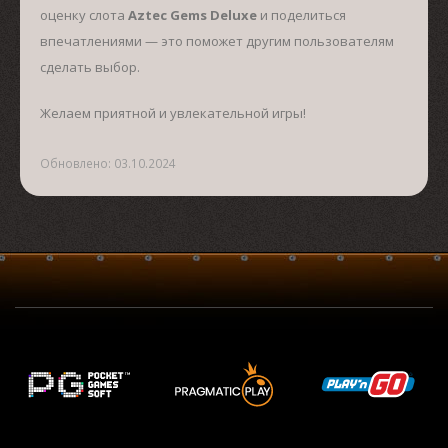
оценку слота
Aztec Gems Deluxe
и поделиться
впечатлениями — это поможет другим пользователям
сделать выбор.
Желаем приятной и увлекательной игры!
Обновлено:
03.10.2024