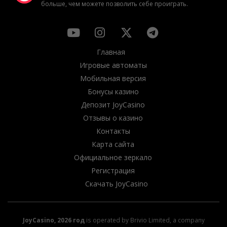
больше, чем можете позволить себе проиграть.
Главная
Игровые автоматы
Мобильная версия
Бонусы казино
Депозит JoyCasino
Отзывы о казино
Контакты
Карта сайта
Официальное зеркало
Регистрация
Скачать JoyCasino
JoyCasino, 2026 год
is operated by Brivio Limited, a company