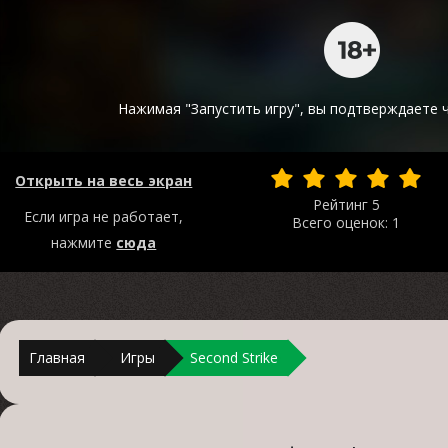
Нажимая "Запустить игру", вы подтверждаете ч
Открыть на весь экран
Рейтинг
5
Если игра не работает,
Всего оценок:
1
нажмите
сюда
Главная
Игры
Second Strike