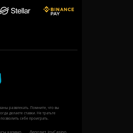
аны развлекать. Помните, что вы
огда делаете ставки. Не тратьте
позволить себе проиграть.
усы казино
Депозит JoyCasino