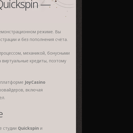
Quickspin —
емонстрационном режиме. Вы
страции и без пополнения счёта.
процессом, механикой, бонусными
а виртуальные кредиты, поэтому
а платформе
JoyCasino
ровайдеров, включая
ел.
e
е студии
Quickspin
и