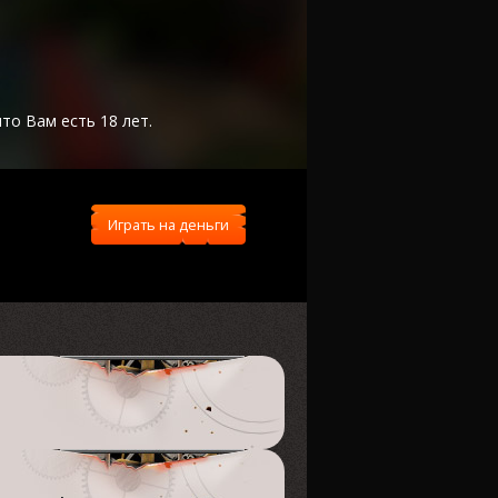
то Вам есть 18 лет.
Играть на деньги