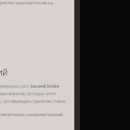
ректно запускается как на
ий
запускать слот
Second Strike
овых игроков, которые хотят
, тестирующих стратегии ставок.
сключительно ознакомительный