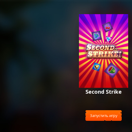
Second Strike
Запустить игру