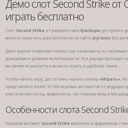
Демо слот Second Strike от 
играть бесплатно
Слот
Second Strike
от разработчика
Quickspin
доступен в д
можете запустить игру бесплатно на сайте
JoyCasino
без реги
Демо-версия позволяет полностью ознакомиться с игровым 
функциями и уровнем волатильности. Все раунды проходят н
вы ничем не рискуете и можете играть в удобном темпе.
Чтобы начать игру, достаточно нажать кнопку
«Играть»
. Н
представлено более 10 000 игровых автоматов от ведущих п
классические слоты, видеослоты, настольные игры и live-разд
Особенности слота Second Strik
Игровой автомат
Second Strike
выполнен в фирменном стил