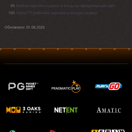
Melbet зеркало казино и вход на официальный сайт
Azino777 рабочее зеркало и вход в казино
Обновлено:
01.08.2026