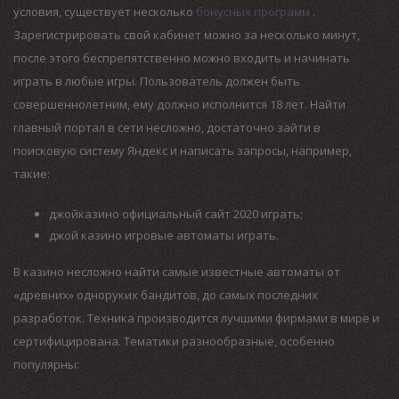
условия, существует несколько
бонусных программ
.
Зарегистрировать свой кабинет можно за несколько минут,
после этого беспрепятственно можно входить и начинать
играть в любые игры. Пользователь должен быть
совершеннолетним, ему должно исполнится 18 лет. Найти
главный портал в сети несложно, достаточно зайти в
поисковую систему Яндекс и написать запросы, например,
такие:
джойказино официальный сайт 2020 играть;
джой казино игровые автоматы играть.
В казино несложно найти самые известные автоматы от
«древних» одноруких бандитов, до самых последних
разработок. Техника производится лучшими фирмами в мире и
сертифицирована. Тематики разнообразные, особенно
популярны: