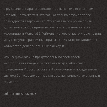
В joy casino аппараты выгодно играть не только опытным
игрокам, но также тем, кто только-только осваивает все
премудрости азартных игр. Отыгрывать бонусные призы
допустимо в любое время, можно при этом умножать на
коэффициент Wager x35. Геймеры, которые часто играют в игры,
могут получать различные призы от 10%. Многое зависит от
количества денег внесенных в аккаунт.
Игры в Джой казино представлены во всем своем
многообразии, каждый сможет найти для себя что-то
приемлемое. Простота, богатый функционал и продуманная
система бонусов делает портал весьма привлекательным для
геймеров.
Обновлено:
01.08.2026