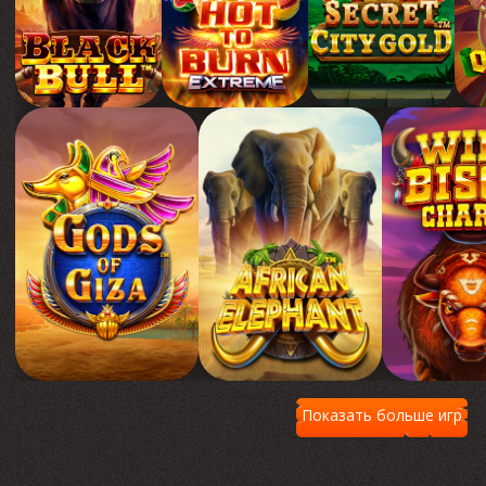
Показать больше игр