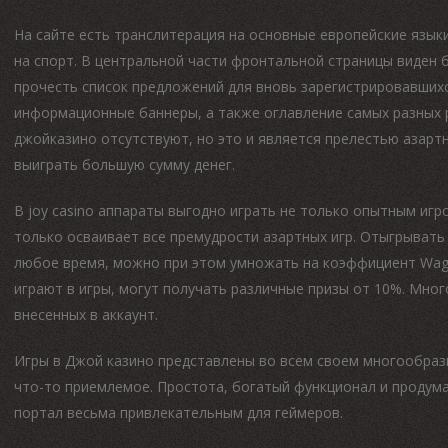
На сайте есть транслитерация на основные европейские языки
на спорт. В центральной части фронтальной страницы виден
прочесть список предложений для вновь зарегистрировавшихс
информационные баннеры, а также оглавление самых разных р
джойказино отсутствуют, но это и является прелестью азарт
выиграть большую сумму денег.
В joy casino аппараты выгодно играть не только опытным игро
только осваивает все премудрости азартных игр. Отыгрывать
любое время, можно при этом умножать на коэффициент Wage
играют в игры, могут получать различные призы от 10%. Мног
внесенных в аккаунт.
Игры в Джой казино представлены во всем своем многообраз
что-то приемлемое. Простота, богатый функционал и продум
портал весьма привлекательным для геймеров.