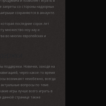
 продумана и позволяет играть в
е запреты со стороны надзорных
ыигрыши сохраняются в аккаунте.
 которая последние сорок лет
ету множество ноу-хау и
ва во многих европейских и
ддержки
бы поддержки. Новички, заходя на
навигацией, через какое-то время
росы возникают неизбежно, всегда
 актуальные вопросы по теме.
кие игры лучше всего играть в
а данной странице также