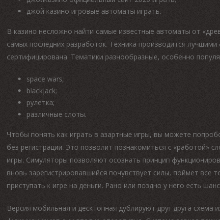
джой казино игровые автоматы играть.
В казино несложно найти самые известные автоматы от «древ
самых последних разработок. Техника производится лучшими
сертифицирована. Тематики разнообразные, особенно популя
space wars;
blackjack;
рулетка;
различные слоты.
Чтобы понять как играть в азартные игры, вы можете попроб
без регистрации. Это позволит познакомиться с «работой» сл
игры. Симуляторы позволяют осознать принцип функциониров
вновь зарегистрировавшийся почувствует силы, поймет все т
приступать к игре на деньги. Рано или поздно у него есть шанс
Версия мобильная и десктопная дублируют друг друга схема 