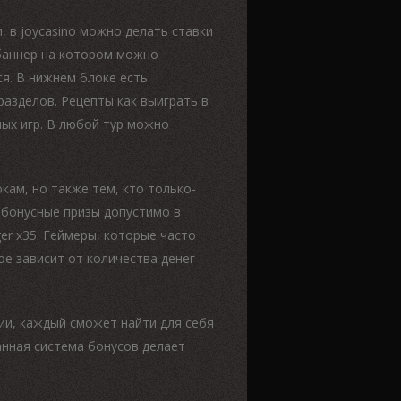
, в joycasino можно делать ставки
 баннер на котором можно
я. В нижнем блоке есть
азделов. Рецепты как выиграть в
ных игр. В любой тур можно
кам, но также тем, кто только-
 бонусные призы допустимо в
r x35. Геймеры, которые часто
ое зависит от количества денег
ии, каждый сможет найти для себя
анная система бонусов делает