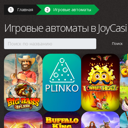
Главная
Игровые автоматы
Игровые автоматы в JoyCas