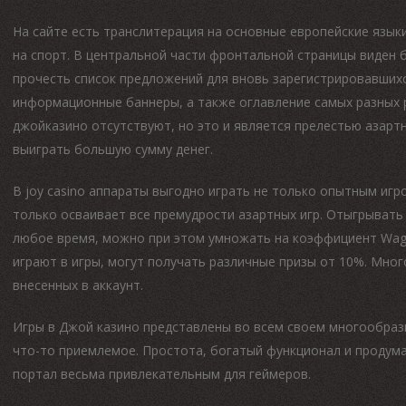
На сайте есть транслитерация на основные европейские языки
на спорт. В центральной части фронтальной страницы виден
прочесть список предложений для вновь зарегистрировавшихс
информационные баннеры, а также оглавление самых разных р
джойказино отсутствуют, но это и является прелестью азарт
выиграть большую сумму денег.
В joy casino аппараты выгодно играть не только опытным игро
только осваивает все премудрости азартных игр. Отыгрывать
любое время, можно при этом умножать на коэффициент Wage
играют в игры, могут получать различные призы от 10%. Мног
внесенных в аккаунт.
Игры в Джой казино представлены во всем своем многообраз
что-то приемлемое. Простота, богатый функционал и продум
портал весьма привлекательным для геймеров.