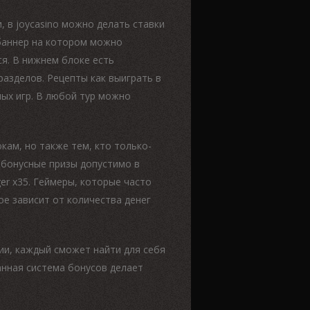
, в joycasino можно делать ставки
 баннер на котором можно
я. В нижнем блоке есть
азделов. Рецепты как выиграть в
ных игр. В любой тур можно
кам, но также тем, кто только-
 бонусные призы допустимо в
r x35. Геймеры, которые часто
ое зависит от количества денег
ии, каждый сможет найти для себя
анная система бонусов делает