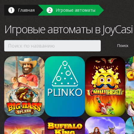
Главная
Игровые автоматы
Игровые автоматы в JoyCas