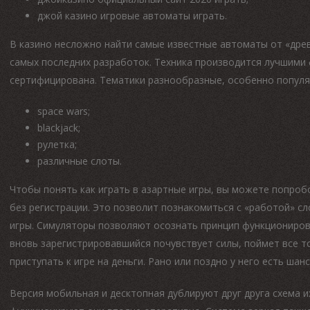
джой казино игровые автоматы играть.
В казино несложно найти самые известные автоматы от «древ
самых последних разработок. Техника производится лучшими
сертифицирована. Тематики разнообразные, особенно популя
space wars;
blackjack;
рулетка;
различные слоты.
Чтобы понять как играть в азартные игры, вы можете попроб
без регистрации. Это позволит познакомиться с «работой» сл
игры. Симуляторы позволяют осознать принцип функциониров
вновь зарегистрировавшийся почувствует силы, поймет все т
приступать к игре на деньги. Рано или поздно у него есть шанс
Версия мобильная и десктопная дублируют друг друга схема 