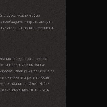
найти здесь можно любые
ы, необходимо открыть аккаунт,
ые агрегаты, понять принцип их
мпания не один год и хорошо
уют интересные и выгодные
трировать свой кабинет можно за
ть и начинать играть в любые
жно исполнится 18 лет. Найти
ую систему Яндекс и написать