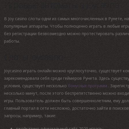
Игровые автоматы в Joycasino
В Joy casino слоты одни из самых многочисленных в Рунете, 
популярные аппараты. Чтобы полноценно играть в любые игр
без регистрации безвозмездно можно протестировать различн
работы.
Слоты Joycasino
Joycasino играть онлайн можно круглосуточно, существует ко
зарекомендовала себя среди геймеров Рунета. Здесь существ
условия, существует несколько
бонусных программ
. Зарегис
несколько минут, после этого беспрепятственно можно входи
игры. Пользователь должен быть совершеннолетним, ему дол
главный портал в сети несложно, достаточно зайти в поисков
запросы, например, такие:
джойказино официальный сайт 2020 играть;