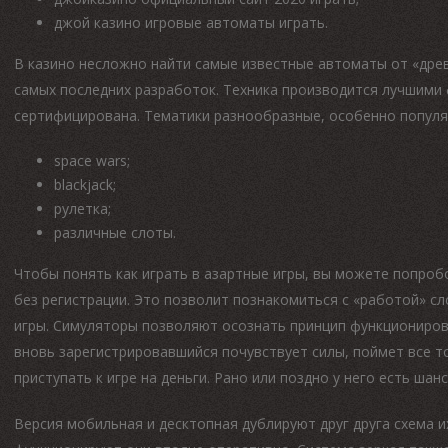
джой казино игровые автоматы играть.
В казино несложно найти самые известные автоматы от «древ
самых последних разработок. Техника производится лучшими
сертифицирована. Тематики разнообразные, особенно популя
space wars;
blackjack;
рулетка;
различные слоты.
Чтобы понять как играть в азартные игры, вы можете попроб
без регистрации. Это позволит познакомиться с «работой» сл
игры. Симуляторы позволяют осознать принцип функциониров
вновь зарегистрировавшийся почувствует силы, поймет все т
приступать к игре на деньги. Рано или поздно у него есть шанс
Версия мобильная и десктопная дублируют друг друга схема 