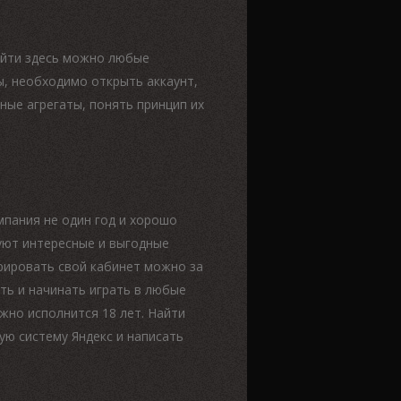
найти здесь можно любые
ы, необходимо открыть аккаунт,
ые агрегаты, понять принцип их
мпания не один год и хорошо
уют интересные и выгодные
трировать свой кабинет можно за
ть и начинать играть в любые
жно исполнится 18 лет. Найти
ую систему Яндекс и написать