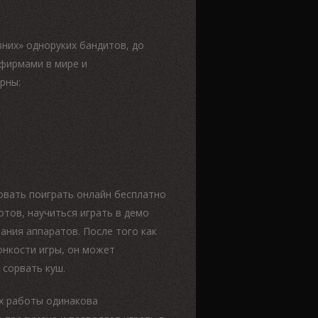
них» одноруких бандитов, до
 фирмами в мире и
рны:
овать поиграть онлайн бесплатно
отов, научиться играть в демо
ания аппаратов. После того как
онкости игры, он может
 сорвать куш.
их работы одинакова