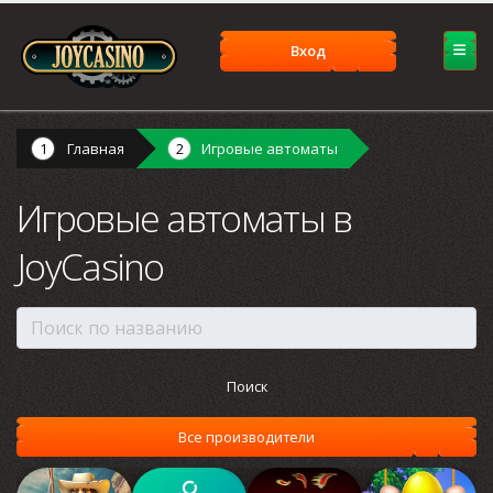
Вход
Главная
Игровые автоматы
Игровые автоматы в
JoyCasino
Все производители