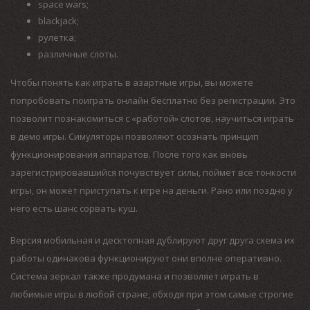
space wars;
blackjack;
рулетка;
различные слоты.
Чтобы понять как играть в азартные игры, вы можете
попробовать поиграть онлайн бесплатно без регистрации. Это
позволит познакомиться с «работой» слотов, научиться играть
в демо игры. Симуляторы позволяют осознать принцип
функционирования аппаратов. После того как вновь
зарегистрировавшийся почувствует силы, поймет все тонкости
игры, он может приступать к игре на деньги. Рано или поздно у
него есть шанс сорвать куш.
Версия мобильная и десктопная дублируют друг друга схема их
работы одинакова функционируют они вполне оперативно.
Система зеркал также продумана и позволяет играть в
любимые игры в любой стране, обходя при этом самые строгие